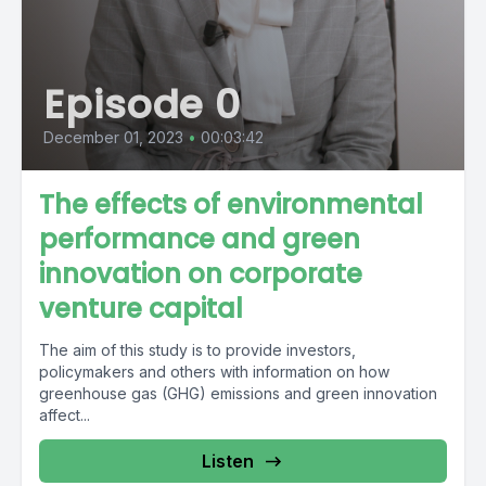
Episode 0
December 01, 2023
•
00:03:42
The effects of environmental
performance and green
innovation on corporate
venture capital
The aim of this study is to provide investors,
policymakers and others with information on how
greenhouse gas (GHG) emissions and green innovation
affect...
Listen